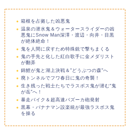
箱根を占拠した凶悪鬼
温泉の潜水鬼＆ウォータースライダーの凶
悪鬼にSnow Man深澤・渡辺・向井・目黒
が絶体絶命！
鬼を人間に戻すため特殊銃で撃ちまくる
鬼の手先と化した紅白歌手に金メダリスト
が翻弄
錦鯉が鬼と湖上決戦＆”どうぶつの森”へ
廃トンネルでフワ春日に鬼の奇襲！
生き残った戦士たちでラスボス鬼が潜む“鬼
が岳”へ！
暴走バイク＆超高速バズーカ砲発射
黒幕・バナナマン設楽統が最強ラスボス鬼
を操る