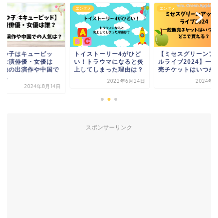
タメ
エンタメ
ドラマ
イストーリー4がひど
【ミセスグリーンアップ
【五つ子はキューピ
！トラウマになると炎
ルライブ2024】一般販
ド】主演俳優・女優
してしまった理由は？
売チケットはいつから...
誰？他の出演作や中
の人...
2022年6月24日
2024年1月9日
2024年8
スポンサーリンク