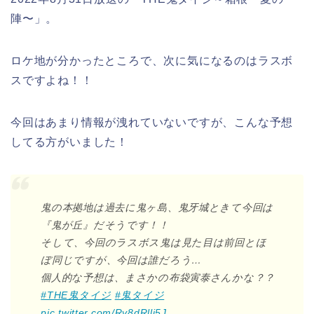
陣〜
」。
ロケ地が分かったところで、次に気になるのはラスボ
スですよね！！
今回はあまり情報が洩れていないですが、こんな予想
してる方がいました！
鬼の本拠地は過去に鬼ヶ島、鬼牙城ときて今回は
『鬼が丘』だそうです！！
そして、今回のラスボス鬼は見た目は前回とほ
ぼ同じですが、今回は誰だろう…
個人的な予想は、まさかの布袋寅泰さんかな？？
#THE鬼タイジ
#鬼タイジ
pic.twitter.com/Ry8dRlli5J