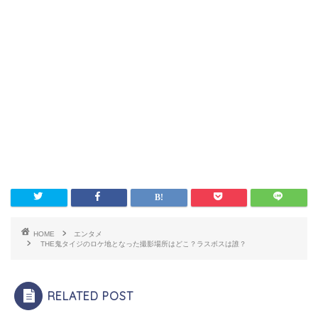
HOME
エンタメ
THE鬼タイジのロケ地となった撮影場所はどこ？ラスボスは誰？
RELATED POST