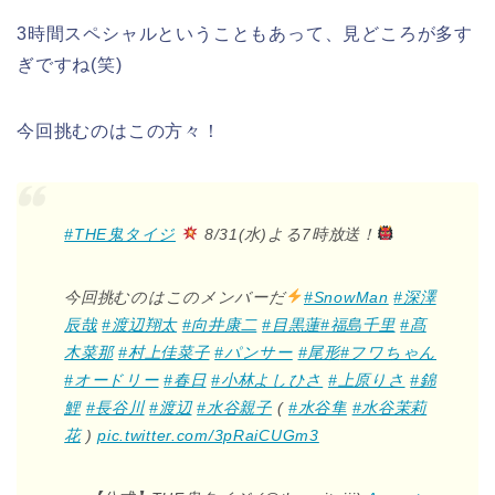
3時間スペシャルということもあって、見どころが多す
ぎですね(笑)
今回挑むのはこの方々！
#THE鬼タイジ
8/31(水)よる7時放送！
今回挑むのはこのメンバーだ
#SnowMan
#深澤
辰哉
#渡辺翔太
#向井康二
#目黒蓮
#福島千里
#髙
木菜那
#村上佳菜子
#パンサー
#尾形
#フワちゃん
#オードリー
#春日
#小林よしひさ
#上原りさ
#錦
鯉
#長谷川
#渡辺
#水谷親子
(
#水谷隼
#水谷茉莉
花
)
pic.twitter.com/3pRaiCUGm3