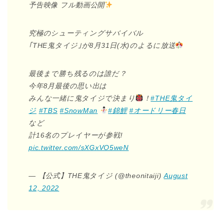
予告映像 フル動画公開
究極のシューティングサバイバル
｢THE鬼タイジ｣が8月31日(水)のよるに放送
最後まで勝ち残るのは誰だ？
今年8月最後の思い出は
みんな一緒に鬼タイジで決まり
！
#THE鬼タイ
ジ
#TBS
#SnowMan
#錦鯉
#オードリー春日
など
計16名のプレイヤーが参戦!
pic.twitter.com/sXGxVO5weN
— 【公式】THE鬼タイジ (@theonitaiji)
August
12, 2022