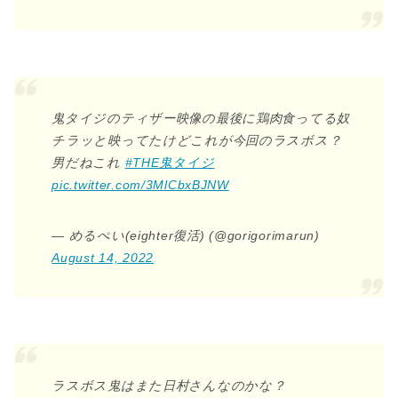
鬼タイジのティザー映像の最後に鶏肉食ってる奴
チラッと映ってたけどこれが今回のラスボス？
男だねこれ
#THE鬼タイジ
pic.twitter.com/3MlCbxBJNW
— めるぺい(eighter復活) (@gorigorimarun)
August 14, 2022
ラスボス鬼はまた日村さんなのかな？