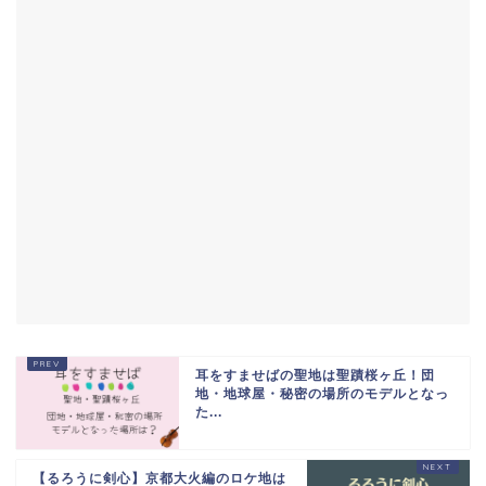
耳をすませばの聖地は聖蹟桜ヶ丘！団
地・地球屋・秘密の場所のモデルとなっ
た...
【るろうに剣心】京都大火編のロケ地は