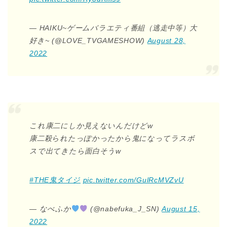
— HAIKU~ゲームバラエティ番組（逃走中等）大
好き~ (@LOVE_TVGAMESHOW)
August 28,
2022
これ康二にしか見えないんだけどw
康二殺られたっぽかったから鬼になってラスボ
スで出てきたら面白そうw
#THE鬼タイジ
pic.twitter.com/GulRcMVZvU
— なべふか
(@nabefuka_J_SN)
August 15,
2022