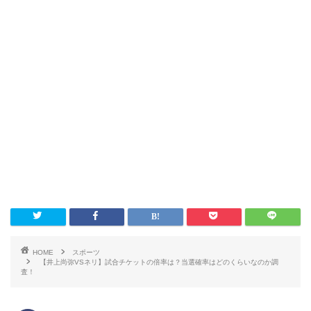
HOME
スポーツ
【井上尚弥VSネリ】試合チケットの倍率は？当選確率はどのくらいなのか調
査！