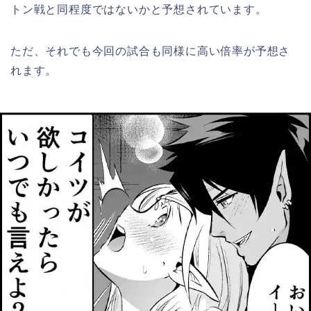
トン戦と同程度ではないかと予想されています。
ただ、それでも今回の試合も同様に高い倍率が予想さ
れます。