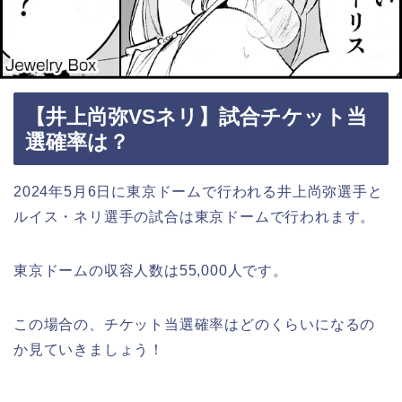
【井上尚弥VSネリ】試合チケット当
選確率は？
2024年5月6日に東京ドームで行われる井上尚弥選手と
ルイス・ネリ選手の試合は東京ドームで行われます。
東京ドームの収容人数は55,000人です。
この場合の、チケット当選確率はどのくらいになるの
か見ていきましょう！