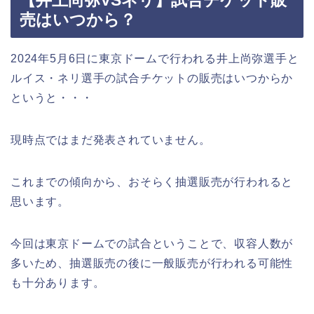
【井上尚弥VSネリ】試合チケット販
売はいつから？
2024年5月6日に東京ドームで行われる井上尚弥選手と
ルイス・ネリ選手の試合チケットの販売はいつからか
というと・・・
現時点ではまだ発表されていません。
これまでの傾向から、おそらく抽選販売が行われると
思います。
今回は東京ドームでの試合ということで、収容人数が
多いため、抽選販売の後に一般販売が行われる可能性
も十分あります。