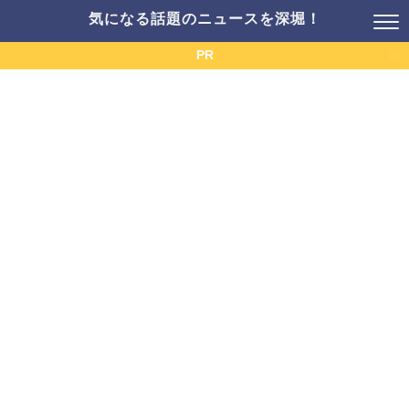
気になる話題のニュースを深堀！
PR