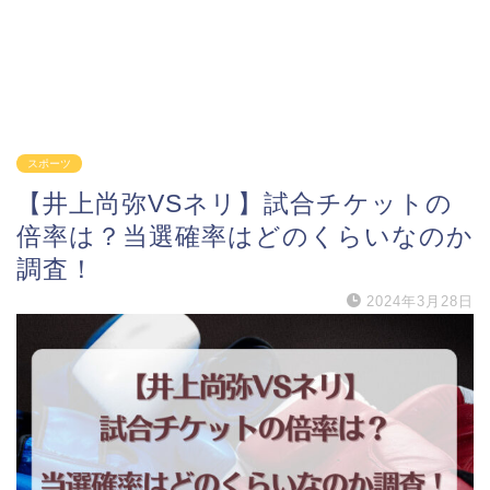
スポーツ
【井上尚弥VSネリ】試合チケットの
倍率は？当選確率はどのくらいなのか
調査！
2024年3月28日