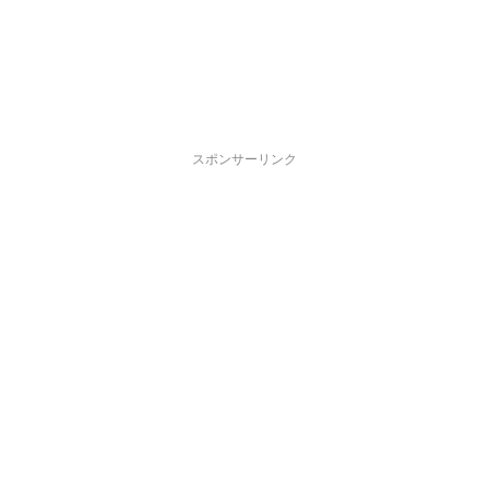
スポンサーリンク