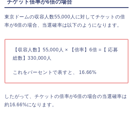
チケット倍率が6倍の場合
東京ドームの収容人数55,000人に対してチケットの倍
率が6倍の場合、当選確率は以下のようになります。
【収容人数】55,000人 × 【倍率】6倍 =【 応募
総数】330,000人
これをパーセントで表すと、 16.66%
したがって、チケットの倍率が6倍の場合の当選確率は
約16.66%になります。