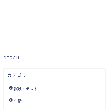
SERCH
カテゴリー
試験・テスト
生活