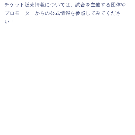
チケット販売情報については、試合を主催する団体や
プロモーターからの公式情報を参照してみてくださ
い！