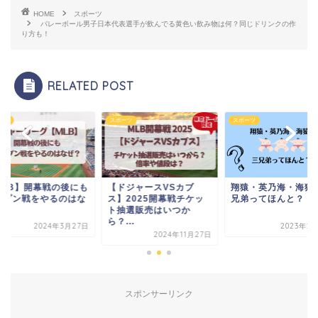
HOME
スポーツ
バレーボール男子日本代表選手が飲んでる黄色い飲み物は何？同じドリンクの作
り方も！
RELATED POST
ーツ
スポーツ
スポーツ
ドジャースVSカブ
翔猿・英乃海・海猿？三
【MLB】開幕戦の後
】2025開幕戦チケッ
兄弟ってほんと？
オープン戦をやるの
抽選販売はいつか
ぜか？
...
2023年2月17日
2024年3月
2024年11月27日
スポンサーリンク