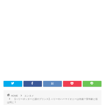
HOME
エンタメ
【ハリーポッターと謎のプリンス】ハリーやハーマイオニーは何歳？実年齢と役
は同じ？