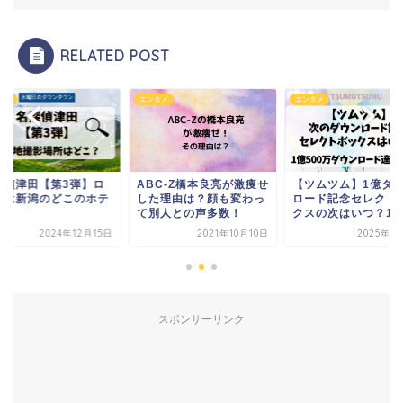
RELATED POST
タメ
エンタメ
エンタメ
探偵津田【第3弾】ロ
ABC-Z橋本良亮が激痩せ
【ツムツム】1億ダ
地は新潟のどこのホテ
した理由は？顔も変わっ
ロード記念セレクト
？
て別人との声多数！
クスの次はいつ？1億5
2024年12月15日
2021年10月10日
2025年3
スポンサーリンク