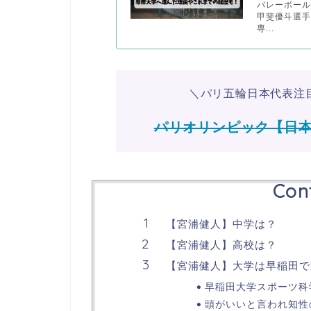
バレーボール
甲斐優斗選手
専...
＼パリ五輪日本代表注
パリオリンピック【日
Con
【宮浦健人】中学は？
【宮浦健人】高校は？
【宮浦健人】大学は早稲田で
早稲田大学スポーツ科
頭がいいと言われ知性