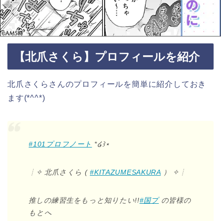
【北爪さくら】プロフィールを紹介
北爪さくらさんのプロフィールを簡単に紹介しておき
ます(*^^*)
#101プロフノート
*໒꒱⋆
┊✧ 北爪さくら (
#KITAZUMESAKURA
） ✧┊
推しの練習生をもっと知りたい!!
#国プ
の皆様の
もとへ