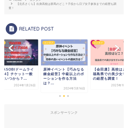
【北爪さくら】出身高校は群馬のどこ？子役から日プ女子参加までの経歴も調
査！
RELATED POST
タメ
エンタメ
エンタメ
OASOBIドームライ
原神イベント【巧みなる
【会田凛】高校はど
2024】チケット一般
錬金経営】中級以上のポ
福島県での美少女モ
はいつから？...
ーションを作る方法
の経歴も調査！
は？...
2024年1月26日
2023年10
2024年3月16日
スポンサーリンク