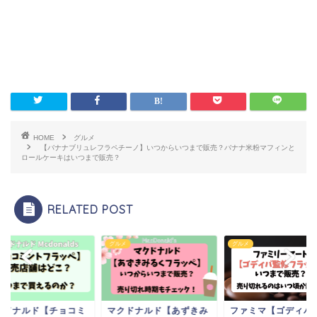
HOME
グルメ
【バナナブリュレフラペチーノ】いつからいつまで販売？バナナ米粉マフィンと
ロールケーキはいつまで販売？
RELATED POST
メ
グルメ
グルメ
クドナルド【チョコミ
マクドナルド【あずきみ
ファミマ【ゴディバ