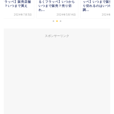
トフラッペ】販売店舗
るくフラッペ】いつから
ッペ】いつまで販売
どこ？いつまで買え
いつまで販売？売り切
り切れるのはいつ頃
.
れ...
調...
2024年7月3日
2024年3月14日
2024年5
スポンサーリンク