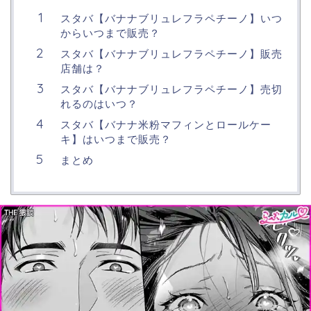
スタバ【バナナブリュレフラペチーノ】いつ
からいつまで販売？
スタバ【バナナブリュレフラペチーノ】販売
店舗は？
スタバ【バナナブリュレフラペチーノ】売切
れるのはいつ？
スタバ【バナナ米粉マフィンとロールケー
キ】はいつまで販売？
まとめ