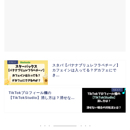
スタバ【バナナブリュレフラペチーノ】
カフェインは入ってる？デカフェにで
き...
TikTokプロフィール欄の
【TikTokStudio】消し方は？消せな...