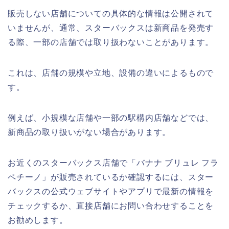
販売しない店舗についての具体的な情報は公開されて
いませんが、通常、スターバックスは新商品を発売す
る際、一部の店舗では取り扱わないことがあります。
これは、店舗の規模や立地、設備の違いによるもので
す。
例えば、小規模な店舗や一部の駅構内店舗などでは、
新商品の取り扱いがない場合があります。
お近くのスターバックス店舗で「バナナ ブリュレ フラ
ペチーノ」が販売されているか確認するには、スター
バックスの公式ウェブサイトやアプリで最新の情報を
チェックするか、直接店舗にお問い合わせすることを
お勧めします。