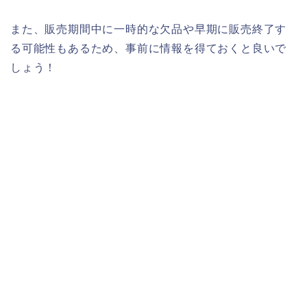
また、販売期間中に一時的な欠品や早期に販売終了す
る可能性もあるため、事前に情報を得ておくと良いで
しょう！