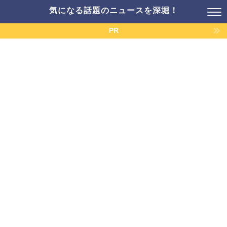
気になる話題のニュースを深堀！
PR