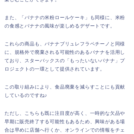
また、「バナナの米粉ロールケーキ」も同様に、米粉
の食感とバナナの風味が楽しめるデザートです。
これらの商品も、バナナブリュレフラペチーノと同様
に、規格外で廃棄される可能性のあるバナナを活用し
ており、スターバックスの「もったいないバナナ」プ
ロジェクトの一環として提供されています。
この取り組みにより、食品廃棄を減らすことにも貢献
しているのですね♪
ただし、こちらも既に注目度が高く、一時的な欠品や
早期に販売終了する可能性もあるため、興味がある場
合は早めに店舗へ行くか、オンラインでの情報をチェ