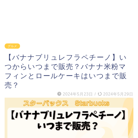
グルメ
【バナナブリュレフラペチーノ】い
つからいつまで販売？バナナ米粉マ
フィンとロールケーキはいつまで販
売？
2024年5月23日
/
2024年5月29日