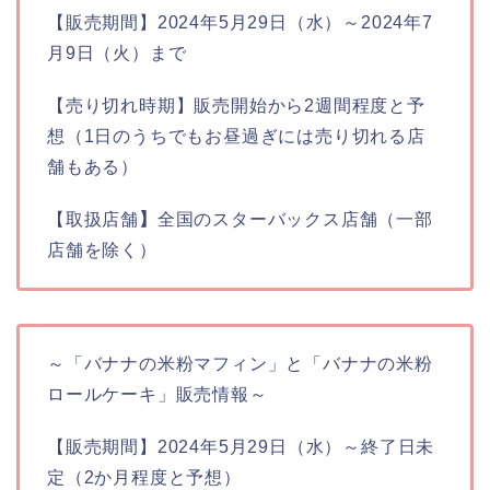
【販売期間】2024年5月29日（水）～2024年7
月9日（火）まで
【売り切れ時期】販売開始から2週間程度と予
想（1日のうちでもお昼過ぎには売り切れる店
舗もある）
【取扱店舗
】
全国のスターバックス店舗（一部
店舗を除く）
～「バナナの米粉マフィン」と「バナナの米粉
ロールケーキ」販売情報～
【販売期間】2024年5月29日（水）～終了日未
定（2か月程度と予想）