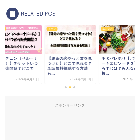
RELATED POST
タメ
ドラマ
エンタメ
ウマチュン（ベルーナ
【運命の恋やっと君を見
ネタバレあり【バチ
ーム）】チケットいつ
つけた】どこで見れる？
ー４エピソード３】
ら販売開始？どこで
全話無料視聴する方法
らすじは？みんなの
.
も...
想...
2024年4月11日
2024年9月10日
2021年11
スポンサーリンク