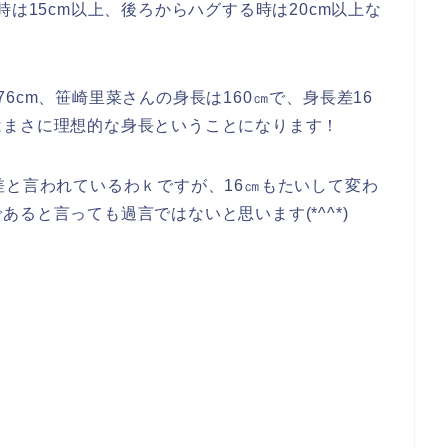
時は15cm以上、後ろからハグする時は20cm以上な
6cm、笹崎里菜さんの身長は160㎝で、身長差16
はまさに理想的な身長ということになります！
差と言われているわｋですが、16㎝もたいして変わ
ると言っても過言ではないと思います(*^^*)