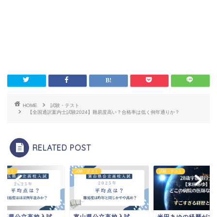
HOME
試験・テスト
【全国通訳案内士試験2024】難易度高い？合格率は低く例年通りか？
RELATED POST
・テスト
試験・テスト
試験・テスト
埼玉県公立高校入試
富山県公立高校入試
米田あゆの経歴がす