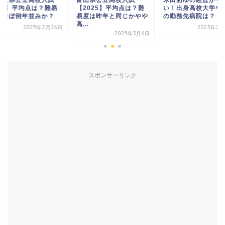
025】平均点は？難易
【2025】平均点は？難
い！出身高校大学や
はほぼ例年並みか？
易度は昨年と同じかやや
の勤務先病院は？
高...
2025年2月26日
2023年2月
2025年3月6日
スポンサーリンク