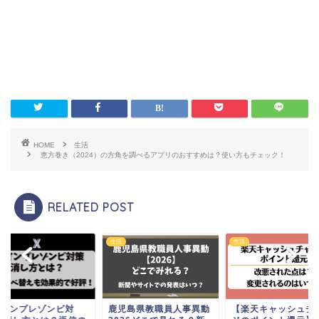
HOME
生活
恵方巻き（2024）の方角を調べるアプリのおすすめは？使い方もチェック！
RELATED POST
生活
生活
のインプレゾンビ対
鹿児島県教職員人事異動
【楽天キャッシュチ