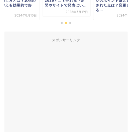
・消し方とは？返信の
2026どこで見れる？新
ジのポイント還元】
べ替えも効果的で好
聞やサイトで発表はい...
された点は？変更さ
！
る...
2026年3月19日
2024年8月10日
2024年4
スポンサーリンク