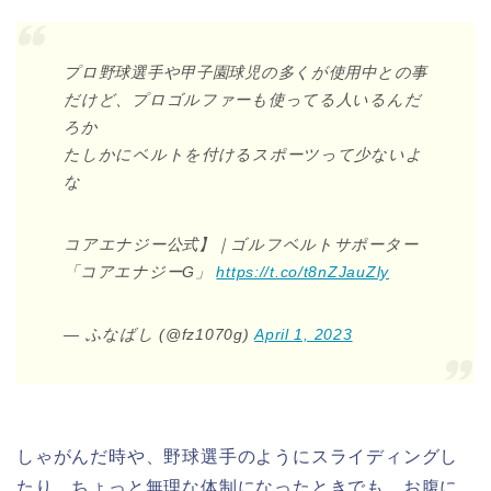
プロ野球選手や甲子園球児の多くが使用中との事
だけど、プロゴルファーも使ってる人いるんだ
ろか
たしかにベルトを付けるスポーツって少ないよ
な
コアエナジー公式】｜ゴルフベルトサポーター
「コアエナジーG」
https://t.co/t8nZJauZly
— ふなばし (@fz1070g)
April 1, 2023
しゃがんだ時や、野球選手のようにスライディングし
たり、ちょっと無理な体制になったときでも、お腹に