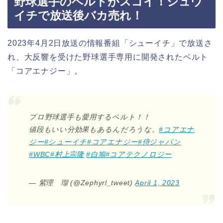
野球選手のベルトがスゴイ！シュウ
イチで放送後バカ売れ！
2023年4月2日放送の情報番組「シューイチ」で放送さ
れ、大反響を受けた野球選手専用に開発されたベルト
「コアエナジー」。
プロ野球選手も愛用するベルト！！
値段もいい分効果もあるんだろうな。
#コアエナ
ジー
#シューイチ
#コアエナジー
#侍ジャパン
#WBC
#村上宗隆
#白鳩
#コアテクノロジー
— 紫理 瑠 (@Zephyrl_tweet)
April 1, 2023