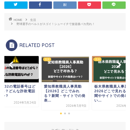
HOME
生活
野球選手のベルトがスゴイ！シューイチで放送後バカ売れ！
RELATED POST
生活
生活
10032の電話番号はど
愛知県教職員人事異動
栃木県教職員人事異
から？どんな詐欺電話
【2026】どこでみれ
2026どこで見れる
のか？
る？新聞・サイトでの発
聞やサイトでの発表
表...
い...
2024年5月24日
2026年3月9日
2026年3