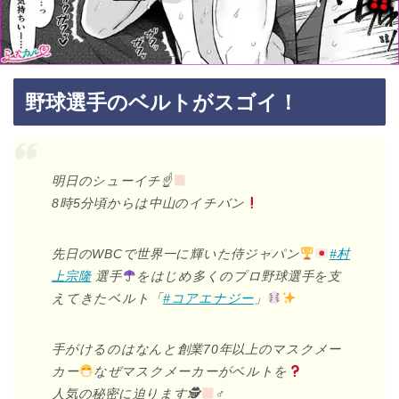
野球選手のベルトがスゴイ！
明日のシューイチ☝
8時5分頃からは中山のイチバン
先日のWBCで世界一に輝いた侍ジャパン
#村
上宗隆
選手
をはじめ多くのプロ野球選手を支
えてきたベルト「
#コアエナジー
」
手がけるのはなんと創業70年以上のマスクメー
カー
なぜマスクメーカーがベルトを
人気の秘密に迫ります🕵
‍♂