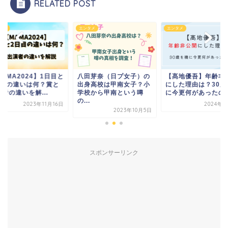
RELATED POST
タメ
エンタメ
エンタメ
AMA2024】1日目と
八田芽奈（日プ女子）の
【髙地優吾】年齢非
日目の違いは何？賞と
出身高校は甲南女子？小
にした理由は？30歳
者の違いを解...
学校から甲南という噂
に今更何があったのか.
の...
2023年11月16日
2024年3
2023年10月5日
スポンサーリンク