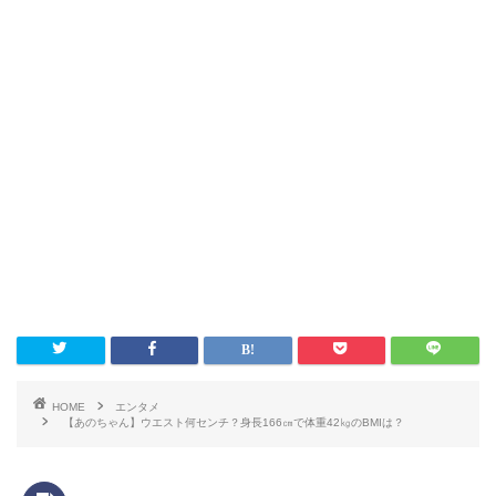
HOME
エンタメ
【あのちゃん】ウエスト何センチ？身長166㎝で体重42㎏のBMIは？